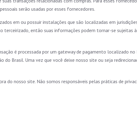
e suas transações relacionadas com compras. Para esses fornecedo
pessoais serão usadas por esses fornecedores.
zados em ou possuir instalações que são localizadas em jurisdições
terceirizado, então suas informações podem tornar-se sujeitas às l
nsação é processada por um gateway de pagamento localizado no B
o do Brasil. Uma vez que você deixe nosso site ou seja redirecionad
fora do nosso site. Não somos responsáveis pelas práticas de privac