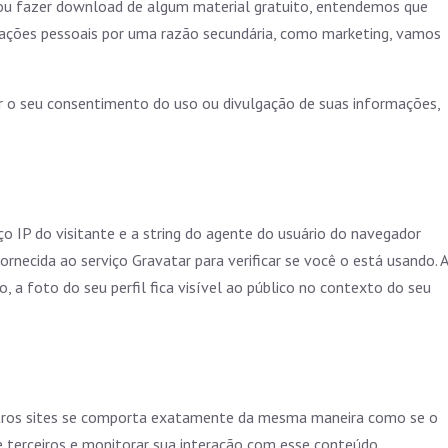
ou fazer download de algum material gratuito, entendemos que
mações pessoais por uma razão secundária, como marketing, vamos
ar o seu consentimento do uso ou divulgação de suas informações,
IP do visitante e a string do agente do usuário do navegador
necida ao serviço Gravatar para verificar se você o está usando. A
, a foto do seu perfil fica visível ao público no contexto do seu
e outros sites se comporta exatamente da mesma maneira como se o
 de terceiros e monitorar sua interação com esse conteúdo