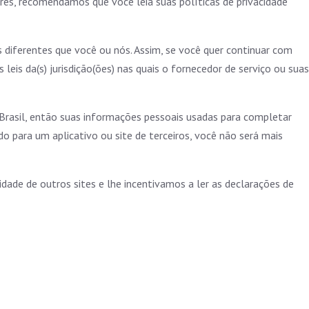
res, recomendamos que você leia suas políticas de privacidade
 diferentes que você ou nós. Assim, se você quer continuar com
eis da(s) jurisdição(ões) nas quais o fornecedor de serviço ou suas
rasil, então suas informações pessoais usadas para completar
o para um aplicativo ou site de terceiros, você não será mais
idade de outros sites e lhe incentivamos a ler as declarações de