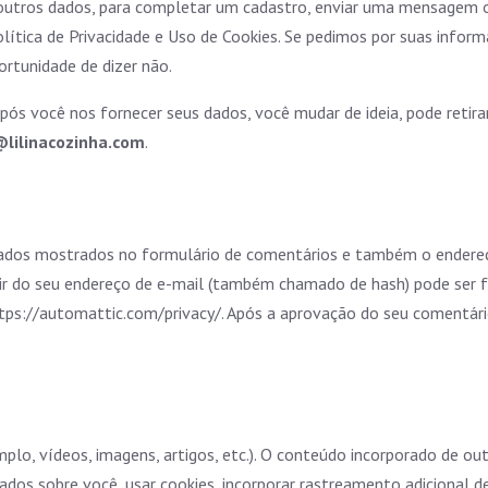
outros dados, para completar um cadastro, enviar uma mensagem 
ítica de Privacidade e Uso de Cookies. Se pedimos por suas infor
ortunidade de dizer não.
pós você nos fornecer seus dados, você mudar de ideia, pode retir
lilinacozinha.com
.
ados mostrados no formulário de comentários e também o endereço 
ir do seu endereço de e-mail (também chamado de hash) pode ser for
https://automattic.com/privacy/. Após a aprovação do seu comentário
emplo, vídeos, imagens, artigos, etc.). O conteúdo incorporado d
 dados sobre você, usar cookies, incorporar rastreamento adicional