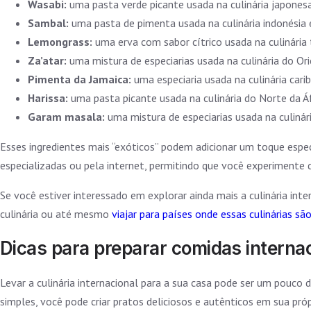
Wasabi:
uma pasta verde picante usada na culinária japonesa
Sambal:
uma pasta de pimenta usada na culinária indonésia 
Lemongrass:
uma erva com sabor cítrico usada na culinária 
Za’atar:
uma mistura de especiarias usada na culinária do Or
Pimenta da Jamaica:
uma especiaria usada na culinária cari
Harissa:
uma pasta picante usada na culinária do Norte da Áf
Garam masala:
uma mistura de especiarias usada na culinári
Esses ingredientes mais “exóticos” podem adicionar um toque especi
especializadas ou pela internet, permitindo que você experimente 
Se você estiver interessado em explorar ainda mais a culinária inte
culinária ou até mesmo
viajar para países onde essas culinárias sã
Dicas para preparar comidas interna
Levar a culinária internacional para a sua casa pode ser um pouco
simples, você pode criar pratos deliciosos e autênticos em sua próp