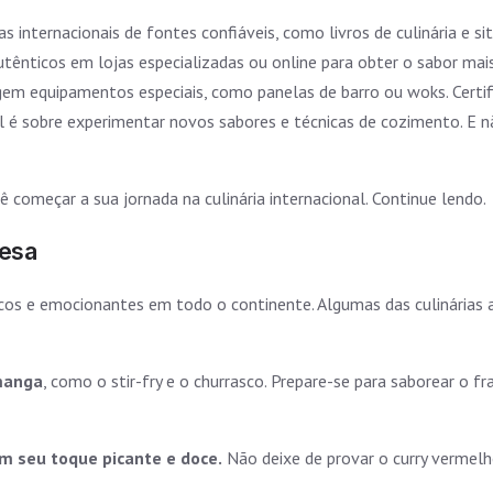
s internacionais de fontes confiáveis, como livros de culinária e sit
utênticos em lojas especializadas ou online para obter o sabor mai
gem equipamentos especiais, como panelas de barro ou woks. Certif
al é sobre experimentar novos sabores e técnicas de cozimento. E n
 começar a sua jornada na culinária internacional. Continue lendo.
nesa
nicos e emocionantes em todo o continente. Algumas das culinárias a
 manga
, como o stir-fry e o churrasco. Prepare-se para saborear o 
om seu toque picante e doce.
Não deixe de provar o curry vermel