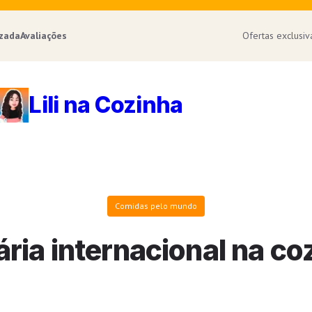
izada
Avaliações
Ofertas exclusi
Lili na Cozinha
Comidas pelo mundo
ária internacional na co