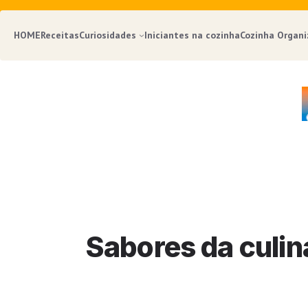
HOME
Receitas
Curiosidades
Iniciantes na cozinha
Cozinha Organ
Sabores da culin